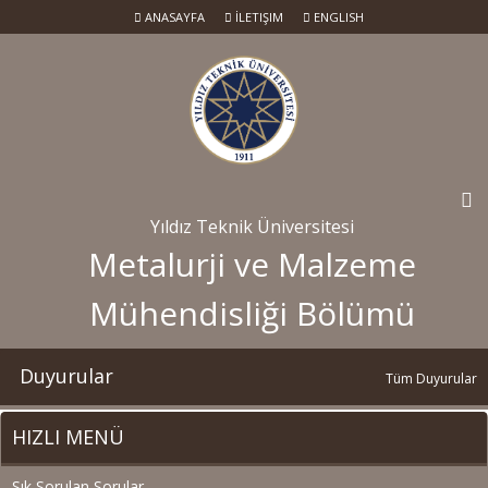
ANASAYFA
İLETIŞIM
ENGLISH
Yıldız Teknik Üniversitesi
Metalurji ve Malzeme
Mühendisliği Bölümü
Duyurular
Tüm Duyurular
HIZLI MENÜ
Sık Sorulan Sorular